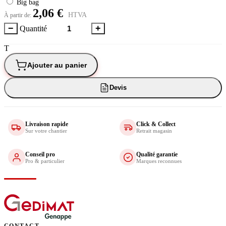
Big bag
2,06 €
HTVA
À partir de:
−
+
Quantité
T
Ajouter au panier
Devis
Livraison rapide
Click & Collect
Sur votre chantier
Retrait magasin
Conseil pro
Qualité garantie
Pro & particulier
Marques reconnues
CONTACT