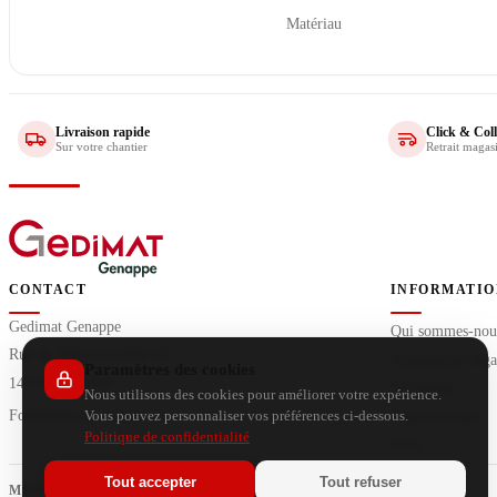
Matériau
Livraison rapide
Click & Coll
Sur votre chantier
Retrait magas
CONTACT
INFORMATIO
Gedimat Genappe
Qui sommes-nou
Rue de Villers-la-Ville 65
Dispositions léga
Paramètres des cookies
1470 GENAPPE
Vie privée
Nous utilisons des cookies pour améliorer votre expérience.
Formulaire de contact
Postes vacants
Vous pouvez personnaliser vos préférences ci-dessous.
Politique de confidentialité
FAQ
Tout accepter
Tout refuser