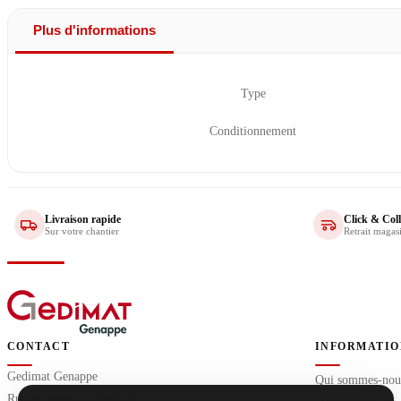
Plus d'informations
Type
Conditionnement
Livraison rapide
Click & Coll
Sur votre chantier
Retrait magas
CONTACT
INFORMATIO
Gedimat Genappe
Qui sommes-nou
Rue de Villers-la-Ville 65