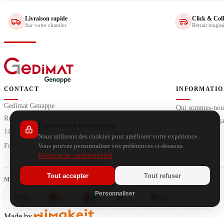
Livraison rapide
Click & Coll
Sur votre chantier
Retrait magas
CONTACT
INFORMATIO
Gedimat Genappe
Qui sommes-nou
Rue de Villers-la-Ville 65
Dispositions léga
Paramètres des cookies
1470 GENAPPE
Vie privée
Nous utilisons des cookies pour améliorer votre expérience.
Formulaire de contact
Postes vacants
Vous pouvez personnaliser vos préférences ci-dessous.
Politique de confidentialité
FAQ
Tout accepter
Tout refuser
Personnaliser
Made by